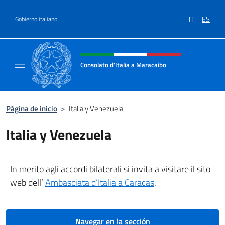
Saltar al contenido
IT
ES
Gobierno italiano
Encabezado del sitio web, redes
Consolato d'Italia a Maracaibo
Il sito ufficiale del Consolato d'Italia a Mara
Página de inicio
>
Italia y Venezuela
Italia y Venezuela
In merito agli accordi bilaterali si invita a visitare il sito
web dell’
Ambasciata d’Italia a Caracas
.
Navegar en la sección