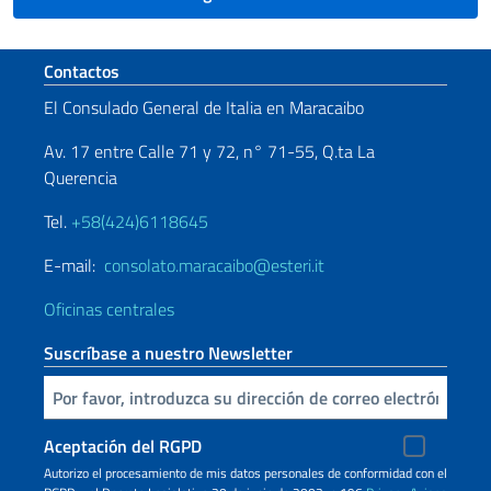
Sezione footer
Contactos
El Consulado General de Italia en Maracaibo
Av. 17 entre Calle 71 y 72, n° 71-55, Q.ta La
Querencia
Tel.
+58(424)6118645
E-mail:
consolato.maracaibo@esteri.it
Oficinas centrales
Suscríbase a nuestro Newsletter
Inserta tu correo electronico
Aceptación del RGPD
Autorizo ​​el procesamiento de mis datos personales de conformidad con el