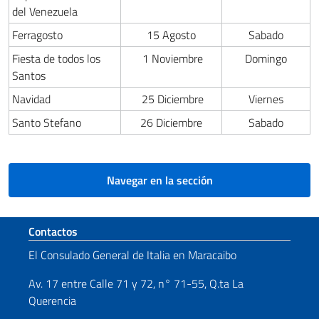
del Venezuela
Ferragosto
15 Agosto
Sabado
Fiesta de todos los
1 Noviembre
Domingo
Santos
Navidad
25 Diciembre
Viernes
Santo Stefano
26 Diciembre
Sabado
Navegar en la sección
Sezione footer
Contactos
El Consulado General de Italia en Maracaibo
Av. 17 entre Calle 71 y 72, n° 71-55, Q.ta La
Querencia