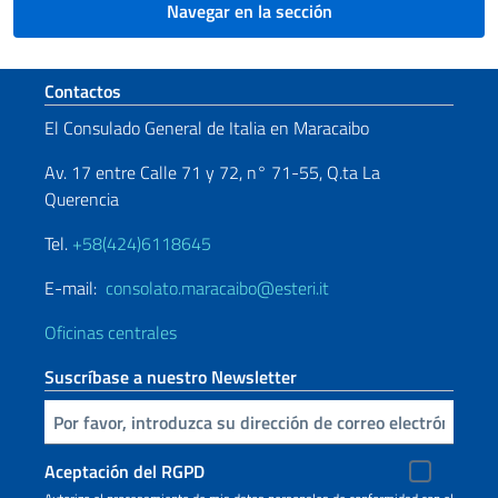
Navegar en la sección
Sezione footer
Contactos
El Consulado General de Italia en Maracaibo
Av. 17 entre Calle 71 y 72, n° 71-55, Q.ta La
Querencia
Tel.
+58(424)6118645
E-mail:
consolato.maracaibo@esteri.it
Oficinas centrales
Suscríbase a nuestro Newsletter
Inserta tu correo electronico
Aceptación del RGPD