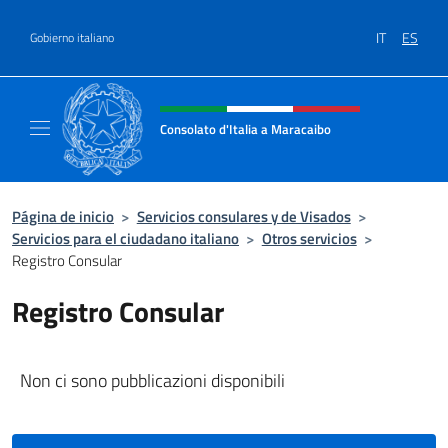
Saltar al contenido
IT
ES
Gobierno italiano
Encabezado del sitio web, redes
Consolato d'Italia a Maracaibo
Il sito ufficiale del Consolato d'Italia a Mara
Página de inicio
>
Servicios consulares y de Visados
>
Servicios para el ciudadano italiano
>
Otros servicios
>
Registro Consular
Registro Consular
Non ci sono pubblicazioni disponibili