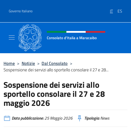
Salta al contenuto
IT
ES
Governo Italiano
Intestazione sito, social e menù
Consolato d'Italia a Maracaibo
Il sito ufficiale del Consolato d'Italia a Mara
Home
>
Notizie
>
Dal Consolato
>
Sospensione dei servizi allo sportello consolare il 27 e 28...
Sospensione dei servizi allo
sportello consolare il 27 e 28
maggio 2026
Data pubblicazione:
25 Maggio 2026
Tipologia:
News