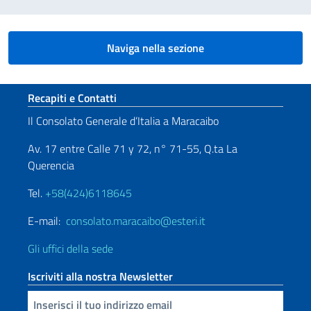
Naviga nella sezione
Sezione footer
Recapiti e Contatti
Il Consolato Generale d’Italia a Maracaibo
Av. 17 entre Calle 71 y 72, n° 71-55, Q.ta La
Querencia
Tel.
+58(424)6118645
E-mail:
consolato.maracaibo@esteri.it
Gli uffici della sede
Iscriviti alla nostra Newsletter
Inserisci la tua email