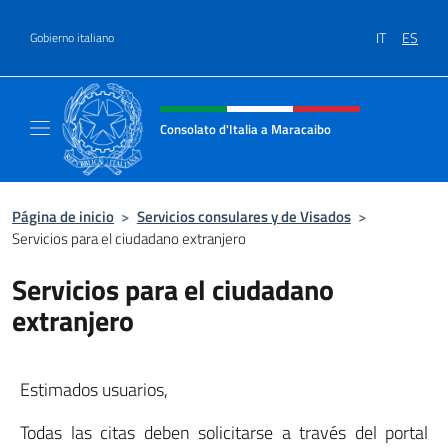
Saltar al contenido
IT
ES
Gobierno italiano
Encabezado del sitio web, redes
Consolato d'Italia a Maracaibo
Il sito ufficiale del Consolato d'Italia a Mara
Página de inicio
>
Servicios consulares y de Visados
>
Servicios para el ciudadano extranjero
Servicios para el ciudadano
extranjero
Estimados usuarios,
Todas las citas deben solicitarse a través del portal