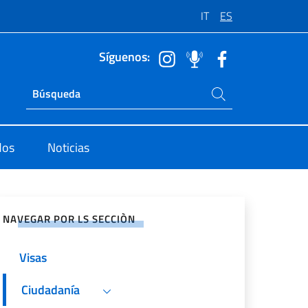
IT
ES
Síguenos:
Buscar en el sitio
Ricerca sito live
dos
Noticias
rtir en Redes Sociales
NAVEGAR POR LS SECCIÒN
Visas
Ciudadanía