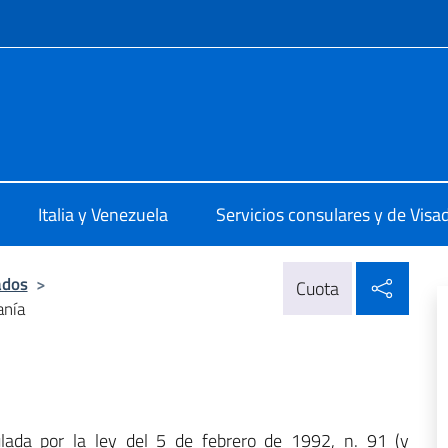
 redes sociales y menú
ia a Maracaibo
Italia y Venezuela
Servicios consulares y de Visa
Compa
ados
>
Cuota
anía
ulada por la ley del 5 de febrero de 1992, n. 91 (y