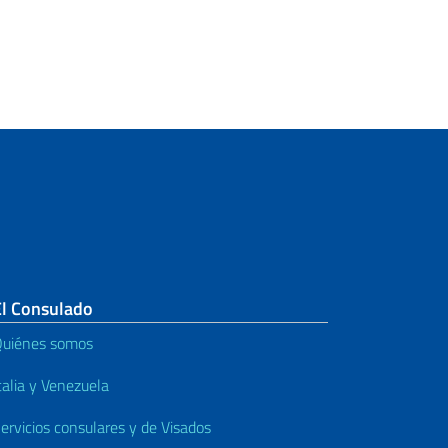
El Consulado
uiénes somos
talia y Venezuela
ervicios consulares y de Visados