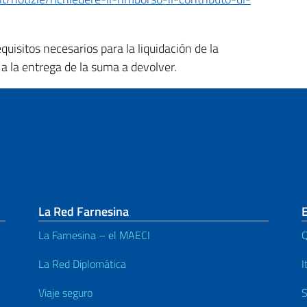
quisitos necesarios para la liquidación de la
á a la entrega de la suma a devolver.
La Red Farnesina
La Farnesina – el MAECI
Q
La Red Diplomática
I
Viaje seguro
S