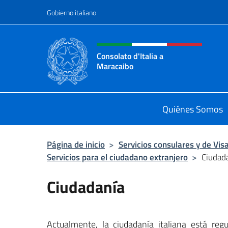
Saltar al contenido
Gobierno italiano
Encabezado del sitio web,
Consolato d'Italia a
Maracaibo
Il sito ufficiale del Consolato d'Ital
Quiénes Somos
Página de inicio
>
Servicios consulares y de Vis
Servicios para el ciudadano extranjero
>
Ciudad
Ciudadanía
Actualmente, la ciudadanía italiana está reg