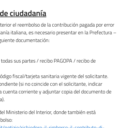
 de ciudadanía
Interior el reembolso de la contribución pagada por error
anía italiana, es necesario presentar en la Prefectura –
siguiente documentación:
todas sus partes / recibo PAGOPA / recibo de
igo fiscal/tarjeta sanitaria vigente del solicitante.
diente (si no coincide con el solicitante, indicar
la cuenta corriente y adjuntar copia del documento de
a).
el Ministerio del Interior, donde también está
mbolso:
.it/notizie/richiedere-il-rimborso-il-contributo-di-