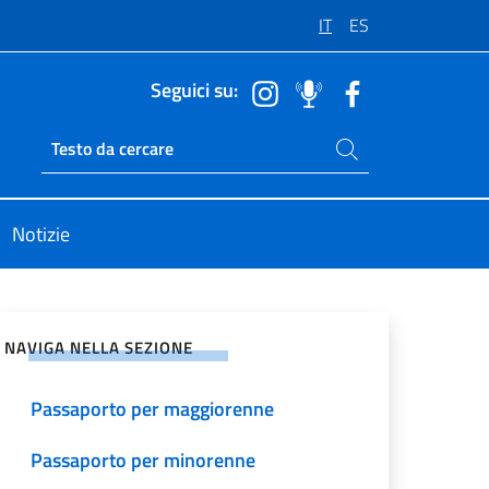
IT
ES
Seguici su:
Cerca nel sito
Ricerca sito live
Notizie
vidi sui Social Network
NAVIGA NELLA SEZIONE
Passaporto per maggiorenne
Passaporto per minorenne