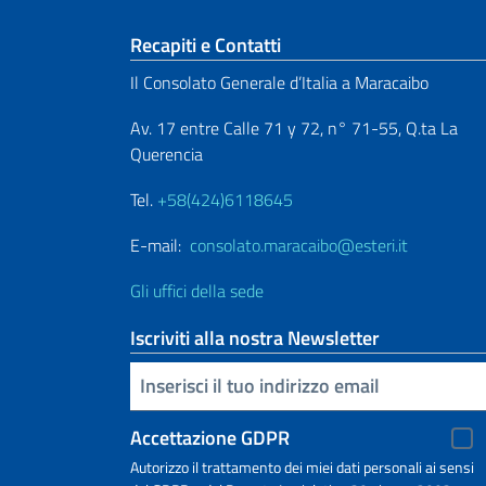
Sezione footer
Recapiti e Contatti
Il Consolato Generale d’Italia a Maracaibo
Av. 17 entre Calle 71 y 72, n° 71-55, Q.ta La
Querencia
Tel.
+58(424)6118645
E-mail:
consolato.maracaibo@esteri.it
Gli uffici della sede
Iscriviti alla nostra Newsletter
Inserisci la tua email
Accettazione GDPR
Autorizzo il trattamento dei miei dati personali ai sensi