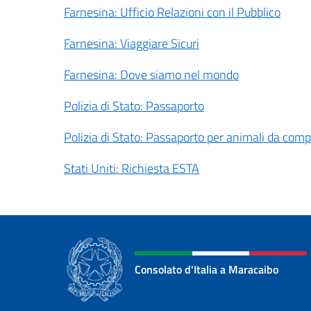
Farnesina: Ufficio Relazioni con il Pubblico
Farnesina: Viaggiare Sicuri
Farnesina: Dove siamo nel mondo
Polizia di Stato: Passaporto
Polizia di Stato: Passaporto per animali da com
Stati Uniti: Richiesta ESTA
Consolato d'Italia a Maracaibo