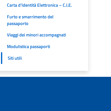
Carta d’Identità Elettronica – C.I.E.
Furto e smarrimento del
passaporto
Viaggi dei minori accompagnati
Modulistica passaporti
Siti utili