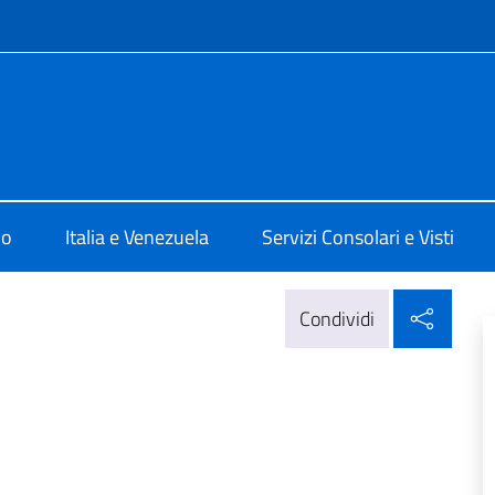
e menù
ia a Maracaibo
mo
Italia e Venezuela
Servizi Consolari e Visti
Condi
Condividi