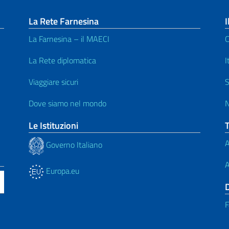
La Rete Farnesina
I
La Farnesina – il MAECI
C
La Rete diplomatica
I
Viaggiare sicuri
S
Dove siamo nel mondo
N
Le Istituzioni
A
Governo Italiano
A
Europa.eu
F