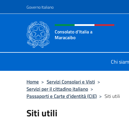
Salta al contenuto
Governo Italiano
Intestazione sito, social 
Consolato d'Italia a
Maracaibo
Il sito ufficiale del Consolato d'Ital
Chi sia
Home
>
Servizi Consolari e Visti
>
Servizi per il cittadino italiano
>
Passaporti e Carte d’identità (CIE)
>
Siti utili
Siti utili