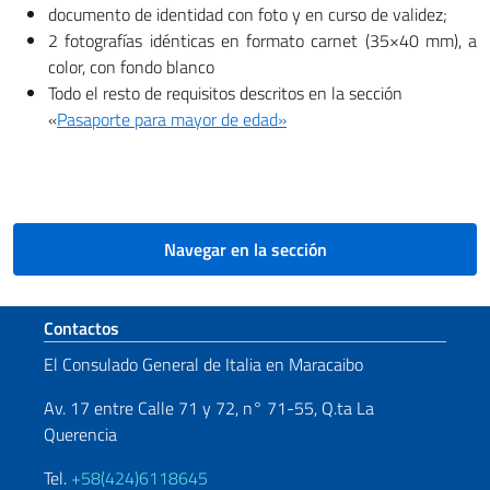
documento de identidad con foto y en curso de validez;
2 fotografías idénticas en formato carnet (35×40 mm), a
color, con fondo blanco
Todo el resto de requisitos descritos en la sección
«
Pasaporte para mayor de edad»
Navegar en la sección
Sezione footer
Contactos
El Consulado General de Italia en Maracaibo
Av. 17 entre Calle 71 y 72, n° 71-55, Q.ta La
Querencia
Tel.
+58(424)6118645