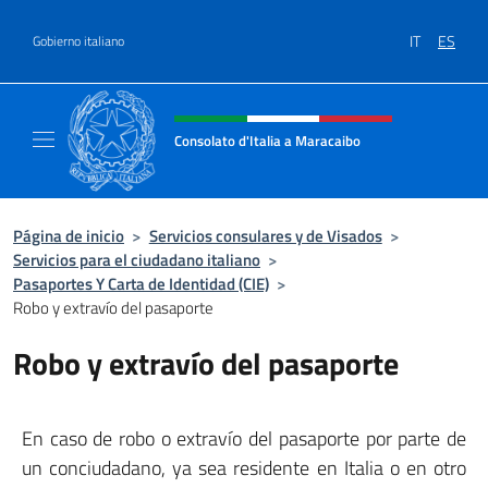
Saltar al contenido
IT
ES
Gobierno italiano
Encabezado del sitio web, redes
Consolato d'Italia a Maracaibo
Il sito ufficiale del Consolato d'Italia a Mara
Página de inicio
>
Servicios consulares y de Visados
>
Servicios para el ciudadano italiano
>
Pasaportes Y Carta de Identidad (CIE)
>
Robo y extravío del pasaporte
Robo y extravío del pasaporte
En caso de robo o extravío del pasaporte por parte de
un conciudadano, ya sea residente en Italia o en otro