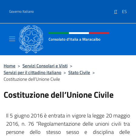
Salta al contenuto
IT
ES
Governo Italiano
Intestazione sito, social e menù
Consolato d'Italia a Maracaibo
Il sito ufficiale del Consolato d'Italia a Mara
Home
>
Servizi Consolari e Visti
>
Servizi per il cittadino italiano
>
Stato Civile
>
Costituzione dell’Unione Civile
Costituzione dell’Unione Civile
Il 5 giugno 2016 è entrata in vigore la legge 20 maggio
2016, n. 76 “Regolamentazione delle unioni civili tra
persone dello stesso sesso e disciplina delle