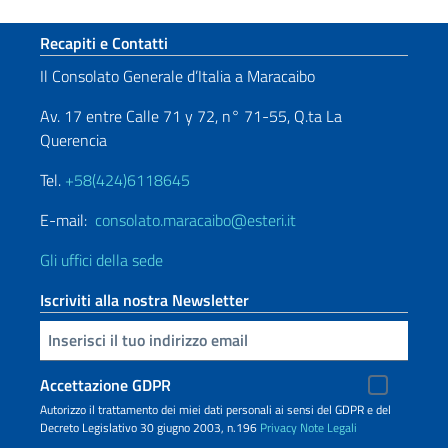
Sezione footer
Recapiti e Contatti
Il Consolato Generale d’Italia a Maracaibo
Av. 17 entre Calle 71 y 72, n° 71-55, Q.ta La
Querencia
Tel.
+58(424)6118645
E-mail:
consolato.maracaibo@esteri.it
Gli uffici della sede
Iscriviti alla nostra Newsletter
Inserisci la tua email
Accettazione GDPR
Autorizzo il trattamento dei miei dati personali ai sensi del GDPR e del
Decreto Legislativo 30 giugno 2003, n.196
Privacy
Note Legali